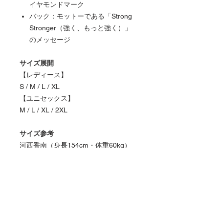
イヤモンドマーク
バック：モットーである「Strong
Stronger（強く、もっと強く）」
のメッセージ
サイズ展開
【レディース】
S / M / L / XL
【ユニセックス】
M / L / XL / 2XL
サイズ参考
河西香南（身長154cm・体重60kg）
はMサイズを着用しています。
※レディースサイズは日本の一般的な
レディースシャツよりやや大きめのサ
イズ感です。ジャストサイズで着用さ
れたい場合は、ワンサイズ小さめをお
すすめいたします。