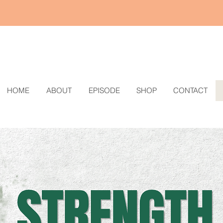
HOME
ABOUT
EPISODE
SHOP
CONTACT