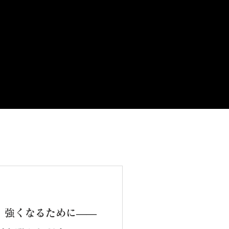
。強くなるために――