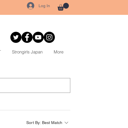
Log In
T
Strongirls Japan
More
Sort By:
Best Match