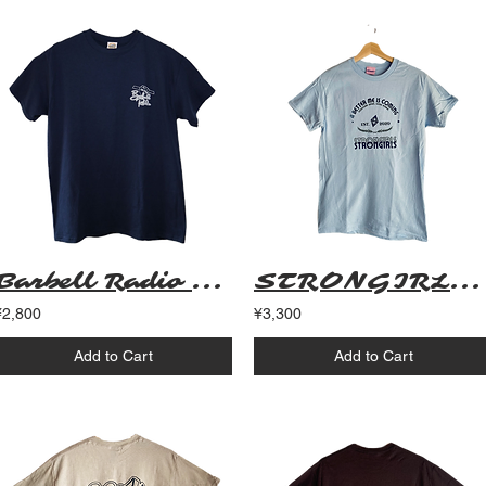
Barbell Radio Original T Shirt (ネイビー)
STRONGIRLS T SHIRT SKY BLUE
¥2,800
¥3,300
Add to Cart
Add to Cart