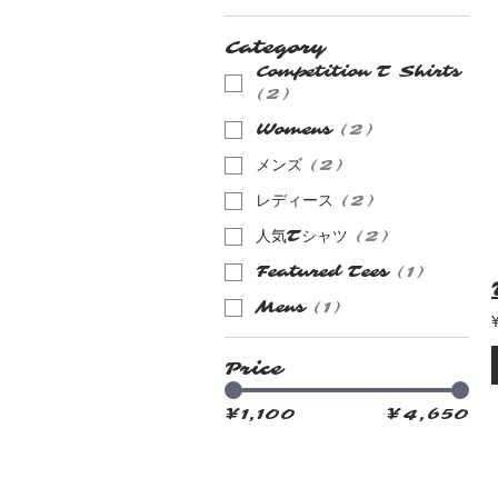
Category
Competition T Shirts
(
2
)
Womens
(
2
)
メンズ
(
2
)
レディース
(
2
)
人気Tシャツ
(
2
)
Featured Tees
(
1
)
Mens
(
1
)
Price
¥1,100
¥4,650