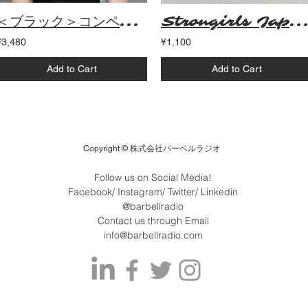
＜ブラック＞コンペティションシャツ
Strongirls Japan Stickers（４点
¥3,480
¥1,100
Add to Cart
Add to Cart
Copyright © 株式会社バーベルラジオ
Follow us on Social Media!
Facebook/ Instagram/ Twitter/ Linkedin
@barbellradio
Contact us through Email
info@barbellradio.com