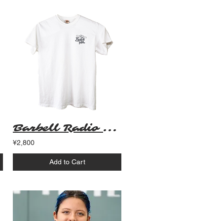
Barbell Radio Original T Shirt (ホワイト)
¥2,800
Add to Cart