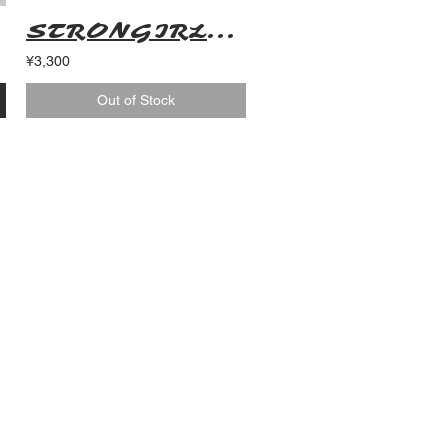
セット）
STRONGIRLS T SHIRT PINK
¥3,300
Out of Stock